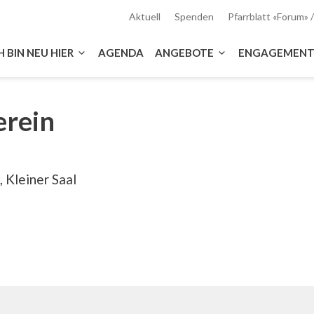
Aktuell
Spenden
Pfarrblatt «Forum»
H BIN NEU HIER
AGENDA
ANGEBOTE
ENGAGEMEN
rein
 Kleiner Saal