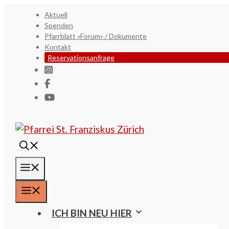
Springe
Aktuell
zum
Spenden
Pfarrblatt «Forum» / Dokumente
Inhalt
Kontakt
Reservationsanfrage
MENÜ
MENÜ
ICH BIN NEU HIER